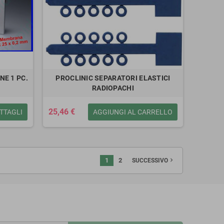
E 1 PC.
PROCLINIC SEPARATORI ELASTICI
RADIOPACHI
25,46 €
TTAGLI
AGGIUNGI AL CARRELLO
1
2
navigate_next
SUCCESSIVO