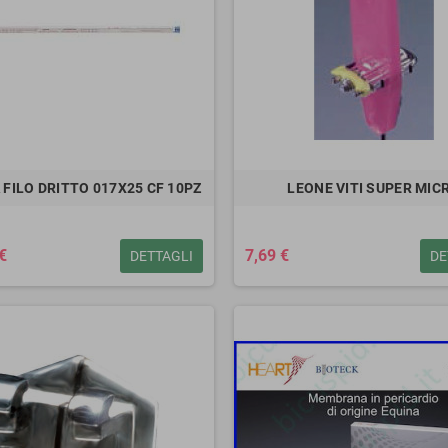
 FILO DRITTO 017X25 CF 10PZ
LEONE VITI SUPER MIC
€
7,69 €
DETTAGLI
DE