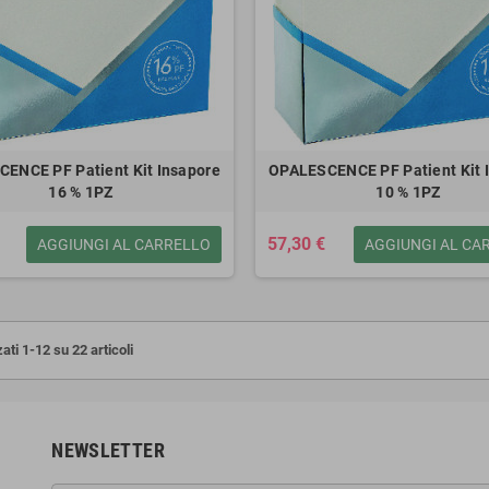
ENCE PF Patient Kit Insapore
OPALESCENCE PF Patient Kit 
16 % 1PZ
10 % 1PZ
57,30 €
AGGIUNGI AL CARRELLO
AGGIUNGI AL CA
ati 1-12 su 22 articoli
NEWSLETTER