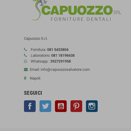
Capuozzo S.r.l.
Fornitura:
081 5433804
Laboratorio:
081 18196638
Whatsapp :
3927291958
Email: info@capuozzosalvatore.com
Napoli
SEGUICI
Facebook
Twitter
YouTube
Pinterest
Instagram