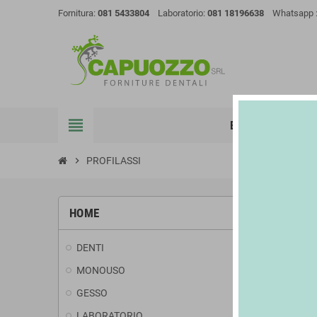
Fornitura:
081 5433804
Laboratorio:
081 18196638
Whatsapp 
view_headline
E-SHOP
FEE
chevron_right
PROFILASSI
PROFI
HOME
DENTI
Ci sono 22 p
MONOUSO
GESSO
LABORATORIO