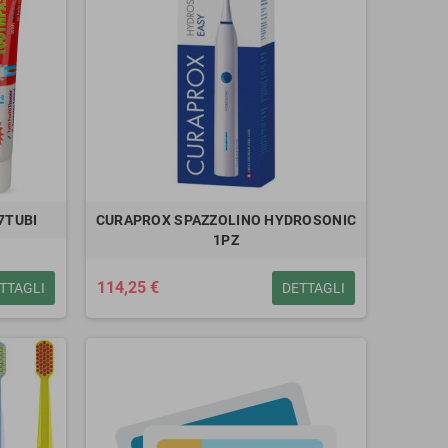
7TUBI
CURAPROX SPAZZOLINO HYDROSONIC
1PZ
114,25 €
TTAGLI
DETTAGLI