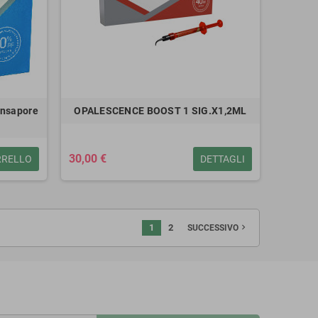
Insapore
OPALESCENCE BOOST 1 SIG.X1,2ML
30,00 €
RRELLO
DETTAGLI
1
2
navigate_next
SUCCESSIVO