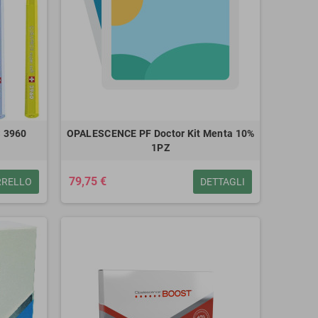
 3960
OPALESCENCE PF Doctor Kit Menta 10%
1PZ
79,75 €
RRELLO
DETTAGLI