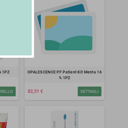
 1PZ
OPALESCENCE PF Patient Kit Menta 16
% 1PZ
82,31 €
RRELLO
DETTAGLI