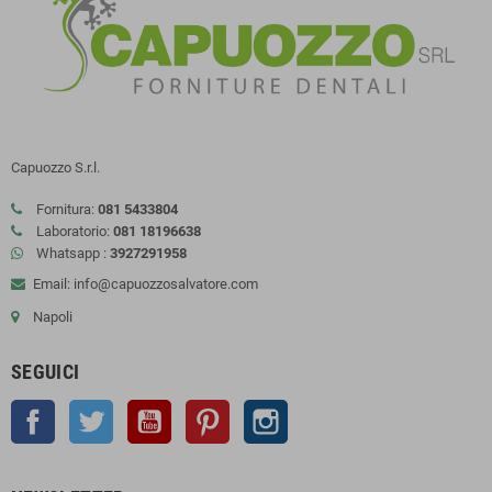
Capuozzo S.r.l.
Fornitura:
081 5433804
Laboratorio:
081 18196638
Whatsapp :
3927291958
Email: info@capuozzosalvatore.com
Napoli
SEGUICI
Facebook
Twitter
YouTube
Pinterest
Instagram