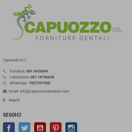
Capuozzo S.r.l.
Fornitura:
081 5433804
Laboratorio:
081 18196638
Whatsapp :
3927291958
Email: info@capuozzosalvatore.com
Napoli
SEGUICI
Facebook
Twitter
YouTube
Pinterest
Instagram