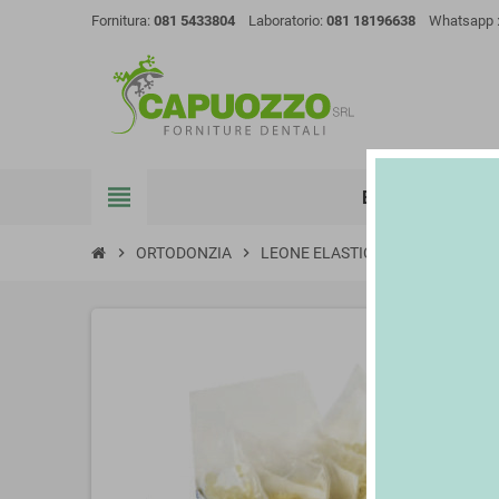
Fornitura:
081 5433804
Laboratorio:
081 18196638
Whatsapp 
view_headline
E-SHOP
FEE
chevron_right
ORTODONZIA
chevron_right
LEONE ELASTICI INTRAORALI AM