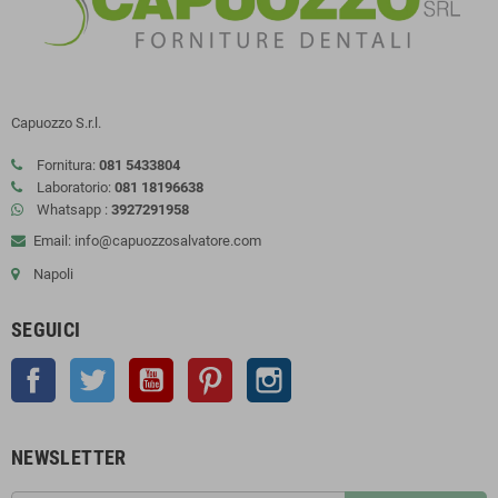
Capuozzo S.r.l.
Fornitura:
081 5433804
Laboratorio:
081 18196638
Whatsapp :
3927291958
Email: info@capuozzosalvatore.com
Napoli
SEGUICI
Facebook
Twitter
YouTube
Pinterest
Instagram
NEWSLETTER