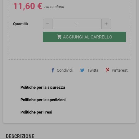
11,60 €
iva esclusa
remove
add
Quantità
shopping_cart
AGGIUNGI AL CARRELLO
Condividi
Twitta
Pinterest
Politiche per la sicurezza
Politiche per le spedizioni
Politiche per i resi
DESCRIZIONE