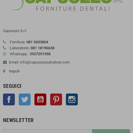
Capuozzo S.r.l.
Fornitura:
081 5433804
Laboratorio:
081 18196638
Whatsapp :
3927291958
Email: info@capuozzosalvatore.com
Napoli
SEGUICI
Facebook
Twitter
YouTube
Pinterest
Instagram
NEWSLETTER