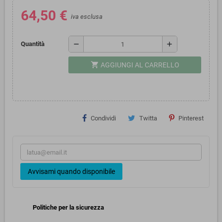
64,50 €
iva esclusa
remove
add
Quantità
shopping_cart
AGGIUNGI AL CARRELLO
Condividi
Twitta
Pinterest
Avvisami quando disponibile
Politiche per la sicurezza