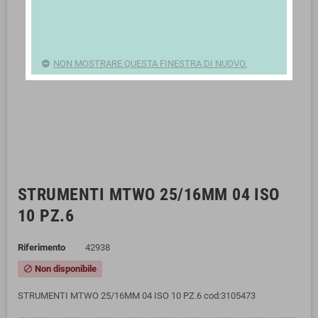
NON MOSTRARE QUESTA FINESTRA DI NUOVO.
STRUMENTI MTWO 25/16MM 04 ISO
10 PZ.6
Riferimento
42938
Non disponibile
block
STRUMENTI MTWO 25/16MM 04 ISO 10 PZ.6 cod:3105473